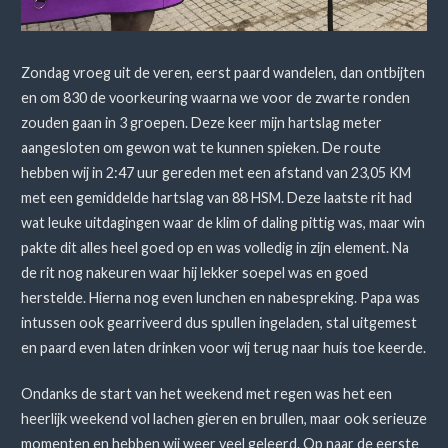
Zondag vroeg uit de veren, eerst paard wandelen, dan ontbijten
en om 830 de voorkeuring waarna we voor de zwarte ronden
zouden gaan in 3 groepen. Deze keer mijn hartslag meter
aangesloten om gewon wat te kunnen spieken. De route
hebben wij in 2:47 uur gereden met een afstand van 23,05 KM
met een gemiddelde hartslag van 88 HSM. Deze laatste rit had
wat leuke uitdagingen waar de klim of daling pittig was, maar win
pakte dit alles heel goed op en was volledig in zijn element. Na
de rit nog nakeuren waar hij lekker soepel was en goed
herstelde. Hierna nog even lunchen en nabespreking. Papa was
intussen ook gearriveerd dus spullen ingeladen, stal uitgemest
en paard even laten drinken voor wij terug naar huis toe keerde.
Ondanks de start van het weekend met regen was het een
heerlijk weekend vol lachen gieren en brullen, maar ook serieuze
momenten en hebben wij weer veel geleerd. Op naar de eerste