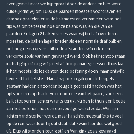
even gemist maar we bijgepraat door de andere en hier werd
duidelijk dat wij om 1600 de paarden moesten voordraven en
daarna opzadelen en in de bak moesten verzamelen waar het
tijd was om te testen hoe onze balans was, en die van de
paarden. Er lagen 2 balken series waar wij in draf over heen
moesten, de balken lagen breder als een normale draf balk en
ook nog eens op verschillende afstanden, win rekte en
verkorte zoals van hem gevraagd werd. Ook het rechtop staan
in draf ging mij nog vrij goed af. In mijn manege lessen thuis laat
ik het meestal de lesklanten deze oefening doen, maar ontwijk
hem zelf het liefste… Nadat wij ook in galop in de beugels
gestaan hadden en zonder beugels gedraafd hadden was het
tijd voor een opdracht voor controle van het paard, voor een
balk stoppen en achterwaarts terug. Nu ben ik thuis een beetje
aan het oefenen met een eenvoudige wissel zodat Win zijn
achterhand sterker wordt, maar hij schiet meestal iets te veel
op de rem waardoor hij stil staat, dat kwam hier dus wel goed
uit. Dus wij stonden keurig stil en Win ging zoals gevraagd