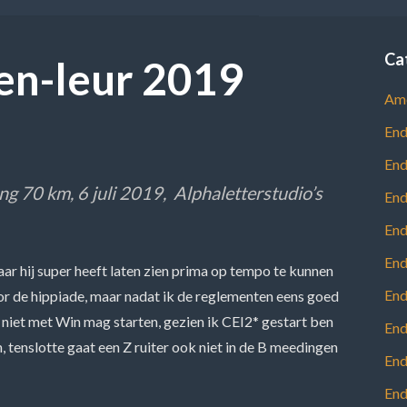
Ca
en-leur 2019
Ame
End
End
ng 70 km, 6 juli 2019, Alphaletterstudio’s
End
End
End
ar hij super heeft laten zien prima op tempo te kunnen
End
voor de hippiade, maar nadat ik de reglementen eens goed
 niet met Win mag starten, gezien ik CEI2* gestart ben
End
tenslotte gaat een Z ruiter ook niet in de B meedingen
End
End