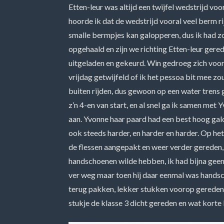
Etten-leur was altijd een twijfel wedstrijd voor
hoorde ik dat de wedstrijd vooral veel berm rij
smalle bermpjes kan galopperen, dus ik had 
opgehaald en zijn we richting Etten-leur gere
uitgeladen en gekeurd. Win gedroeg zich voorb
vrijdag getwijfeld of ik het pessoa bit mee zo
buiten rijden, dus gewoon op een water trens
z’n 4-en van start, en al snel ga ik samen me
aan. Yvonne haar paard had een best hoog galo
ook steeds harder, en harder en harder. Op he
de flessen aangepakt en weer verder gereden,
handschoenen wilde hebben, ik had bijna geen
ver weg maar toen hij daar eenmal was hands
terug pakken, lekker stukken voorop gereden
stukje de klasse 3 dicht gereden en wat korte k