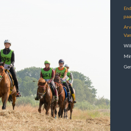
End
paa
Arv
Van
Wil
Mir
Ge