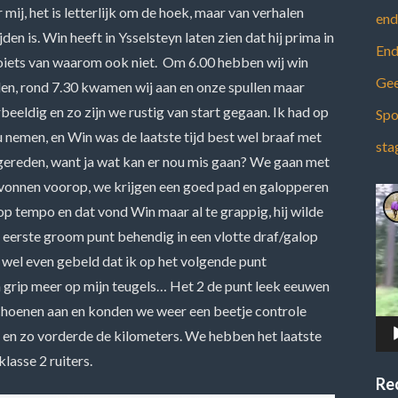
 mij, het is letterlijk om de hoek, maar van verhalen
end
den is. Win heeft in Ysselsteyn laten zien dat hij prima in
End
zoiets van waarom ook niet. Om 6.00 hebben wij win
Gee
den, rond 7.30 kwamen wij aan en onze spullen maar
eeldig en zo zijn we rustig van start gegaan. Ik had op
Spo
u nemen, en Win was de laatste tijd best wel braaf met
sta
 gereden, want ja wat kan er nou mis gaan? We gaan met
t Yvonnen voorop, we krijgen een goed pad en galopperen
Vid
p tempo en dat vond Win maar al te grappig, hij wilde
t eerste groom punt behendig in een vlotte draf/galop
 wel even gebeld dat ik op het volgende punt
 grip meer op mijn teugels… Het 2 de punt leek eeuwen
choenen aan en konden we weer een beetje controle
 en zo vorderde de kilometers. We hebben het laatste
lasse 2 ruiters.
Re