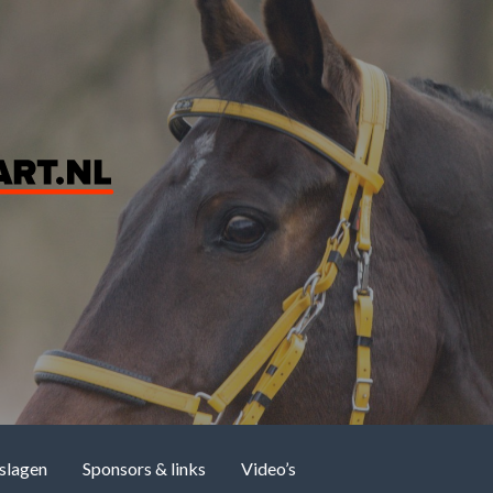
slagen
Sponsors & links
Video’s