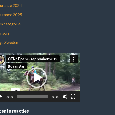
urance 2024
urance 2025
n categorie
nsors
ge Zweden
eospeler
00:00
00:00
cente reacties